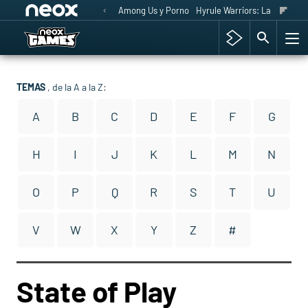
Among Us y Porno
Hyrule Warriors: La Era del 
TEMAS
, de la A a la Z:
A
B
C
D
E
F
G
H
I
J
K
L
M
N
O
P
Q
R
S
T
U
V
W
X
Y
Z
#
State of Play