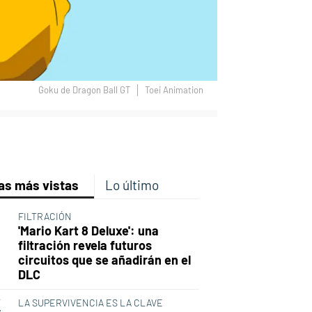
Goku de Dragon Ball GT
Toei Animation
p
ir
ebook
Twitter
Linkedin
Flipboard
as más vistas
Lo último
FILTRACIÓN
'Mario Kart 8 Deluxe': una
filtración revela futuros
circuitos que se añadirán en el
DLC
LA SUPERVIVENCIA ES LA CLAVE