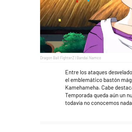
Dragon Ball FighterZ | Bandai Namco
Entre los ataques desvelado
el emblemático bastón mágic
Kamehameha. Cabe destacar
Temporada queda aún un nuev
todavía no conocemos nada