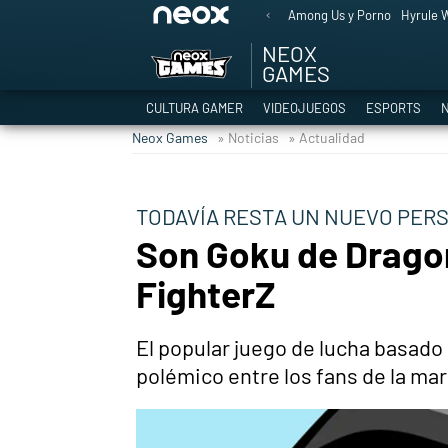
Among Us y Porno
Hyrule W
NEOX
GAMES
CULTURA GAMER
VIDEOJUEGOS
ESPORTS
N
Neox Games
» Noticias
» Actualidad
TODAVÍA RESTA UN NUEVO PER
Son Goku de Dragon
FighterZ
El popular juego de lucha basado
polémico entre los fans de la mar