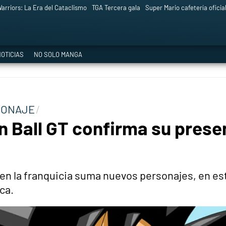
arriors: La Era del Cataclismo
TGA Tercera gala
Super Mario cafetería oficia
OTICIAS
NO SOLO MANGA
SONAJE
 Ball GT confirma su presen
 en la franquicia suma nuevos personajes, en 
ca.