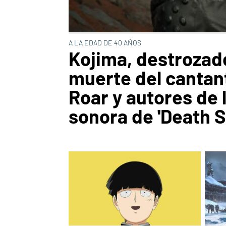
A LA EDAD DE 40 AÑOS
Kojima, destrozado
muerte del cantan
Roar y autores de 
sonora de 'Death S