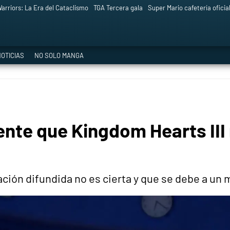
arriors: La Era del Cataclismo
TGA Tercera gala
Super Mario cafetería oficia
OTICIAS
NO SOLO MANGA
nte que Kingdom Hearts III 
ación difundida no es cierta y que se debe a un