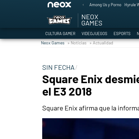
Among Us y Porno
Hyrule W
NEOX
GAMES
CULTURA GAMER
VIDEOJUEGOS
ESPORTS
N
Neox Games
» Noticias
» Actualidad
SIN FECHA
Square Enix desmie
el E3 2018
Square Enix afirma que la inform