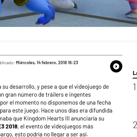
blicado:
Miércoles, 14 febrero, 2018 16:23
Whatsap
Compart
Fac
L
 su desarrollo, y pese a que el videojuego de
n gran número de tráilers e ingentes
 por el momento no disponemos de una fecha
ara este juego. Hace unos días era difundida
maba que Kingdom Hearts III anunciaría su
E3 2018
, el evento de videojuegos más
rgo, esto podría no llegar a ser así.