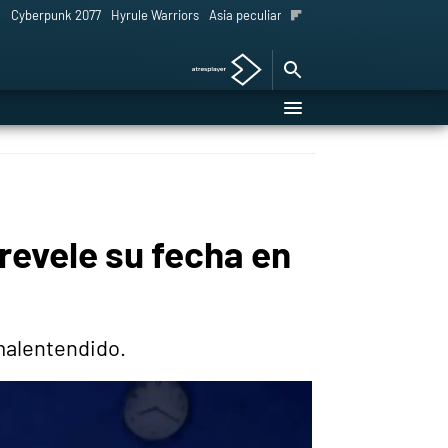
l
Cyberpunk 2077
Hyrule Warriors
Asia peculiar tradición
revele su fecha en
 malentendido.