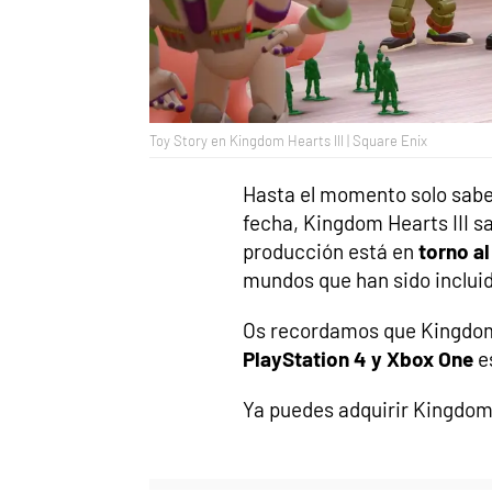
Toy Story en Kingdom Hearts III | Square Enix
Hasta el momento solo sabe
fecha, Kingdom Hearts III sa
producción está en
torno a
mundos que han sido inclui
Os recordamos que Kingdom 
PlayStation 4 y Xbox One
e
Ya puedes adquirir Kingdom