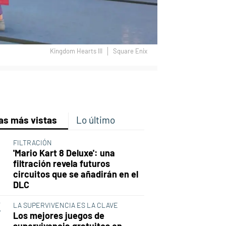
Kingdom Hearts III
Square Enix
p
ir
ebook
Twitter
Linkedin
Flipboard
as más vistas
Lo último
FILTRACIÓN
'Mario Kart 8 Deluxe': una
filtración revela futuros
circuitos que se añadirán en el
DLC
LA SUPERVIVENCIA ES LA CLAVE
Los mejores juegos de
supervivencia gratuitos en