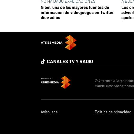
NO HA DADO EXPLICACIONES
A ESC
Nibel, una de las mayores fuentes de
Los cr
información de videojuegos en Twitter,
advier
dice adiós
spoíle
CANALES TV Y RADIO
© Atresmedia Corporación de
Madrid. Reservados todos l
Aviso legal
Política de privacidad