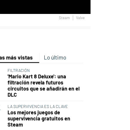
Steam
Valve
p
ir
ebook
Twitter
Linkedin
Flipboard
as más vistas
Lo último
FILTRACIÓN
'Mario Kart 8 Deluxe': una
filtración revela futuros
circuitos que se añadirán en el
DLC
LA SUPERVIVENCIA ES LA CLAVE
Los mejores juegos de
supervivencia gratuitos en
Steam