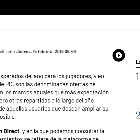
blicado:
Jueves, 15 febrero, 2018 09:49
Whatsap
Compart
Fac
L
perados del año para los jugadores, y en
de PC, son las denominadas ofertas de
n los marcos anuales que más expectación
ero otras repartidas a lo largo del año
de aquellos usuarios que desean ampliar su
osible.
 Direct
, y en la que podemos consultar la
zamientos se refiere de la plataforma de