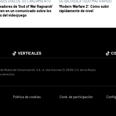
ASOS DÍAS DE SU LANZAMIENTO
DESBLOQUEA TODO MÁS RÁPIDO
eadores de 'God of War Ragnarok'
'Modern Warfare 2': Cómo subir
ten en un comunicado sobre los
rápidamente de nivel
rs del videojuego
VERTICALES
CO
 Medios de Comunicación, S.A - A. Isla Graciosa 13, 28703, S.S. de los Reyes,
os derechos
Política de cookies
Cond. de participación
Config