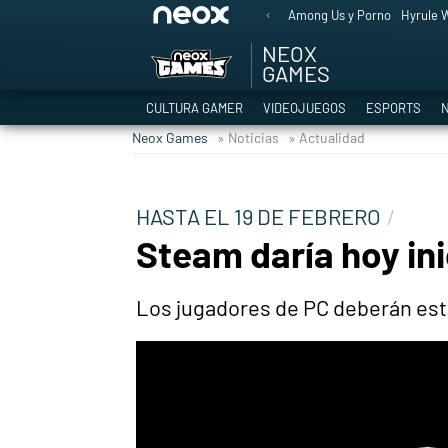
Among Us y Porno
Hyrule W
NEOX
GAMES
CULTURA GAMER
VIDEOJUEGOS
ESPORTS
N
Neox Games
» Noticias
» Actualidad
HASTA EL 19 DE FEBRERO
Steam daría hoy in
Los jugadores de PC deberán est