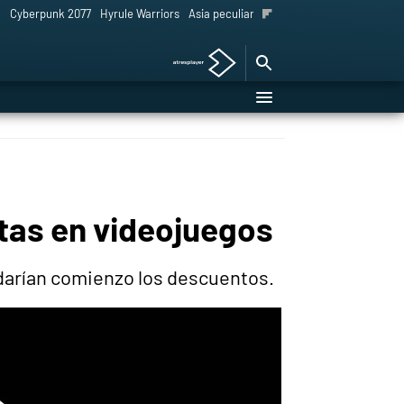
l
Cyberpunk 2077
Hyrule Warriors
Asia peculiar tradición
rtas en videojuegos
 darían comienzo los descuentos.