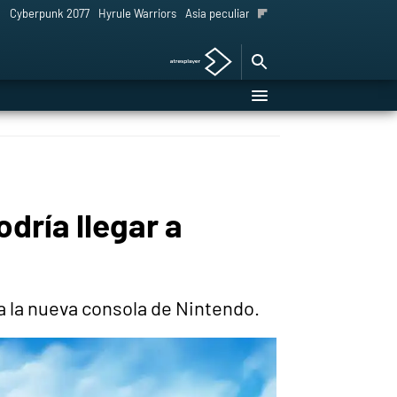
l
Cyberpunk 2077
Hyrule Warriors
Asia peculiar tradición
dría llegar a
a la nueva consola de Nintendo.