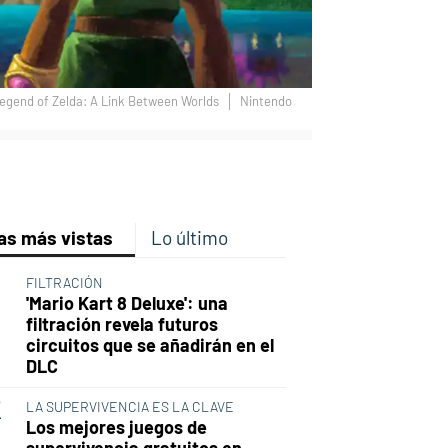
egend of Zelda: A Link Between Worlds
Nintendo
p
ir
ebook
Twitter
Linkedin
Flipboard
as más vistas
Lo último
FILTRACIÓN
'Mario Kart 8 Deluxe': una
filtración revela futuros
circuitos que se añadirán en el
DLC
LA SUPERVIVENCIA ES LA CLAVE
Los mejores juegos de
supervivencia gratuitos en