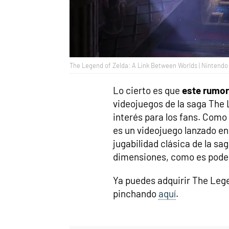
The Legend of Zelda: A Link Between Worlds | Nintendo
Lo cierto es que
este rumor
videojuegos de la saga The
interés para los fans. Com
es un videojuego lanzado e
jugabilidad clásica de la sa
dimensiones, como es poder
Ya puedes adquirir The Leg
pinchando
aquí
.