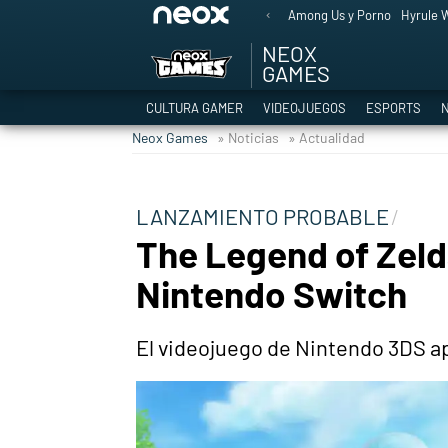
Among Us y Porno
Hyrule W
NEOX
GAMES
CULTURA GAMER
VIDEOJUEGOS
ESPORTS
N
Neox Games
» Noticias
» Actualidad
LANZAMIENTO PROBABLE
The Legend of Zeld
Nintendo Switch
El videojuego de Nintendo 3DS ap