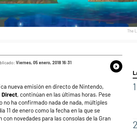
The L
blicado:
Viernes, 05 enero, 2018 16:31
Whatsap
Compart
Fac
L
ica nueva emisión en directo de Nintendo,
 Direct
, continúan en las últimas horas. Pese
 no ha confirmado nada de nada, múltiples
ía 11 de enero como la fecha en la que se
n con novedades para las consolas de la Gran