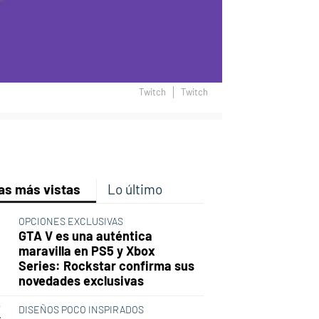
Twitch
Twitch
p
ir
ebook
Twitter
Linkedin
Flipboard
as más vistas
Lo último
OPCIONES EXCLUSIVAS
GTA V es una auténtica
maravilla en PS5 y Xbox
Series: Rockstar confirma sus
novedades exclusivas
DISEÑOS POCO INSPIRADOS