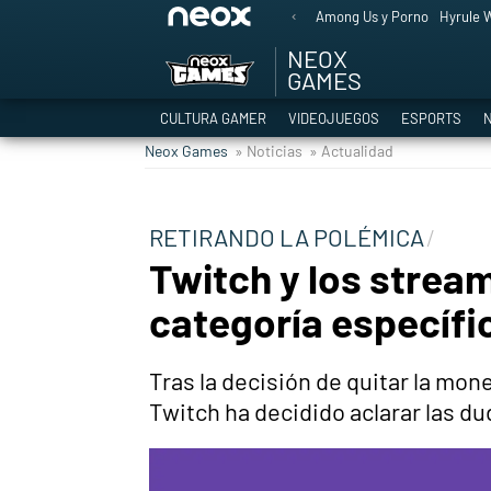
Among Us y Porno
Hyrule W
NEOX
GAMES
CULTURA GAMER
VIDEOJUEGOS
ESPORTS
N
Neox Games
» Noticias
» Actualidad
RETIRANDO LA POLÉMICA
Twitch y los strea
categoría específic
Tras la decisión de quitar la mon
Twitch ha decidido aclarar las d