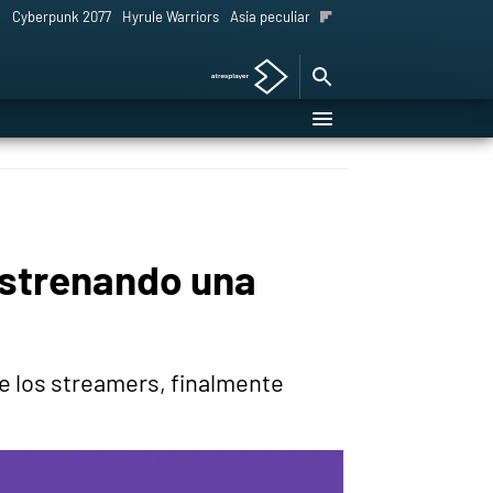
l
Cyberpunk 2077
Hyrule Warriors
Asia peculiar tradición
estrenando una
de los streamers, finalmente