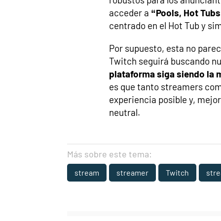
acceder a
“Pools, Hot Tub
centrado en el Hot Tub y sim
Por supuesto, esta no parece
Twitch seguirá buscando n
plataforma siga siendo la 
es que tanto streamers com
experiencia posible y, mej
neutral.
Más sobre este tema:
stream
streamer
Twitch
str