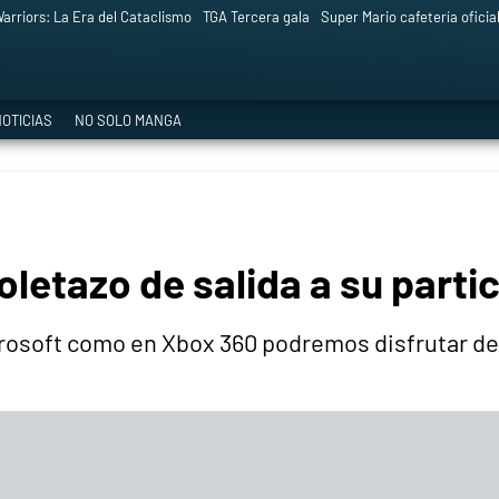
arriors: La Era del Cataclismo
TGA Tercera gala
Super Mario cafetería oficia
OTICIAS
NO SOLO MANGA
oletazo de salida a su parti
icrosoft como en Xbox 360 podremos disfrutar 