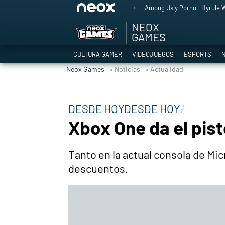
Among Us y Porno
Hyrule W
NEOX
GAMES
CULTURA GAMER
VIDEOJUEGOS
ESPORTS
N
Neox Games
» Noticias
» Actualidad
DESDE HOYDESDE HOY
Xbox One da el pist
Tanto en la actual consola de M
descuentos.