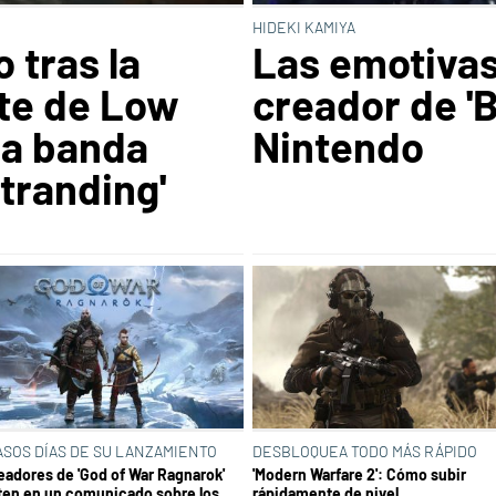
HIDEKI KAMIYA
 tras la
Las emotivas
te de Low
creador de 'B
la banda
Nintendo
tranding'
ASOS DÍAS DE SU LANZAMIENTO
DESBLOQUEA TODO MÁS RÁPIDO
eadores de 'God of War Ragnarok'
'Modern Warfare 2': Cómo subir
ten en un comunicado sobre los
rápidamente de nivel