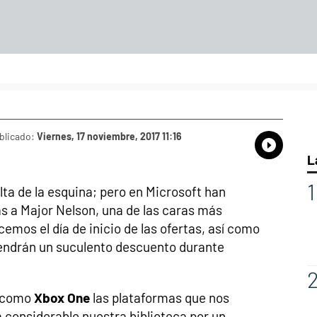
blicado:
Viernes, 17 noviembre, 2017 11:16
Whatsap
Compart
Fac
L
elta de la esquina; pero en Microsoft han
as a Major Nelson, una de las caras más
emos el día de inicio de las ofertas, así como
endrán un suculento descuento durante
como
Xbox One
las plataformas que nos
 considerable nuestra biblioteca por un