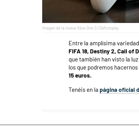
Imagen de la nueva Xbox One S | Defconplay
Entre la amplísima varieda
FIFA 18, Destiny 2, Call of
que también han visto la lu
los que podremos hacernos c
15 euros.
Tenéis en la
página oficial 