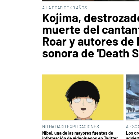
A LA EDAD DE 40 AÑOS
Kojima, destrozado
muerte del cantan
Roar y autores de 
sonora de 'Death S
NO HA DADO EXPLICACIONES
A ESC
Nibel, una de las mayores fuentes de
Los cr
información de videojuegos en Twitter,
advier