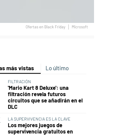
Ofertas en Black Friday
Microsoft
p
ir
ebook
Twitter
Linkedin
Flipboard
as más vistas
Lo último
FILTRACIÓN
'Mario Kart 8 Deluxe': una
filtración revela futuros
circuitos que se añadirán en el
DLC
LA SUPERVIVENCIA ES LA CLAVE
Los mejores juegos de
supervivencia gratuitos en