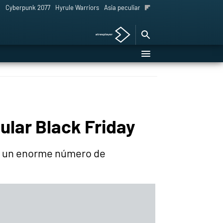
l
Cyberpunk 2077
Hyrule Warriors
Asia peculiar tradición
cular Black Friday
de un enorme número de