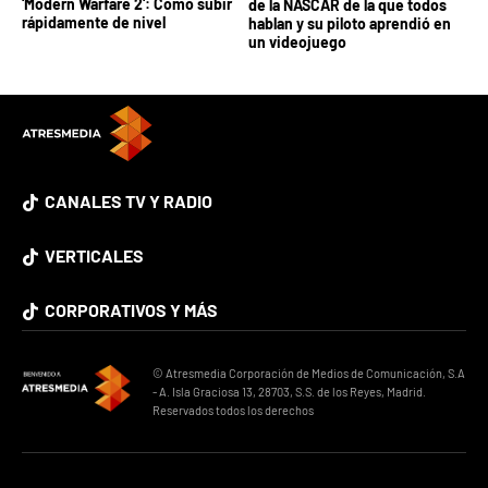
'Modern Warfare 2': Cómo subir
de la NASCAR de la que todos
rápidamente de nivel
hablan y su piloto aprendió en
un videojuego
CANALES TV Y RADIO
VERTICALES
CORPORATIVOS Y MÁS
© Atresmedia Corporación de Medios de Comunicación, S.A
- A. Isla Graciosa 13, 28703, S.S. de los Reyes, Madrid.
Reservados todos los derechos