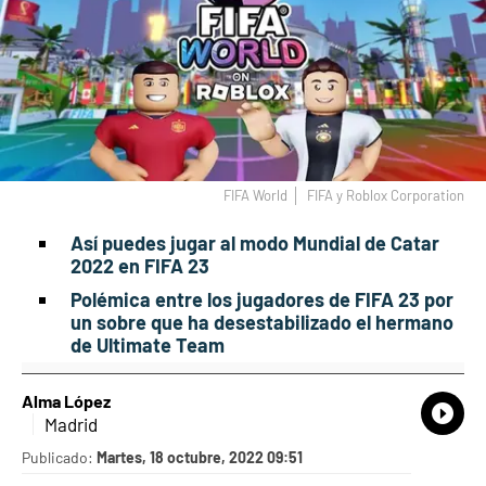
FIFA World
FIFA y Roblox Corporation
Así puedes jugar al modo Mundial de Catar
2022 en FIFA 23
Polémica entre los jugadores de FIFA 23 por
un sobre que ha desestabilizado el hermano
de Ultimate Team
Alma López
What
Comp
Madrid
Publicado:
Martes, 18 octubre, 2022 09:51