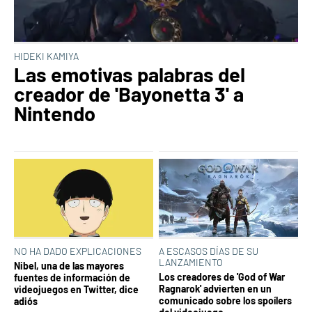
HIDEKI KAMIYA
Las emotivas palabras del
creador de 'Bayonetta 3' a
Nintendo
NO HA DADO EXPLICACIONES
A ESCASOS DÍAS DE SU
LANZAMIENTO
Nibel, una de las mayores
Los creadores de 'God of War
fuentes de información de
Ragnarok' advierten en un
videojuegos en Twitter, dice
comunicado sobre los spoílers
adiós