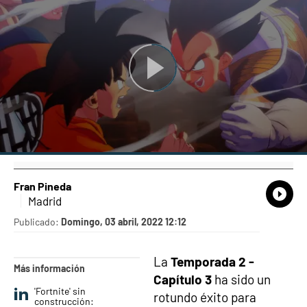
Fran Pineda
What
Comp
Madrid
Publicado:
Domingo, 03 abril, 2022 12:12
La
Temporada 2 -
Más información
Capítulo 3
ha sido un
'Fortnite' sin
rotundo éxito para
construcción: