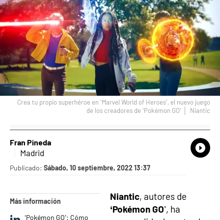
Crea tu propio superhéroe en ‘Marvel World of Heroes’, el nuevo juego
de los creadores de ‘Pokémon GO’
Niantic
Fran Pineda
What
Comp
Madrid
Publicado:
Sábado, 10 septiembre, 2022 13:37
Niantic
, autores de
Más información
‘Pokémon GO
’, ha
‘Pokémon GO’: Cómo