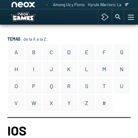
Among Us y Porno
Hyrule Warriors: La Era del 
TEMAS
, de la A a la Z:
A
B
C
D
E
F
G
H
I
J
K
L
M
N
O
P
Q
R
S
T
U
V
W
X
Y
Z
#
IOS