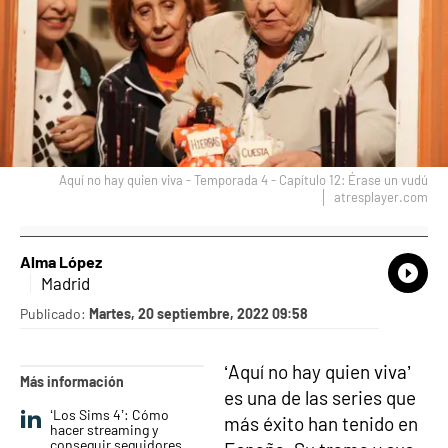
Aquí no hay quien viva - Temporada 4 - Capítulo 12: Érase un vudú
atresplayer.com
Alma López
What
Comp
Madrid
Publicado:
Martes, 20 septiembre, 2022 09:58
‘Aquí no hay quien viva’
Más información
es una de las series que
‘Los Sims 4’: Cómo
más éxito han tenido en
hacer streaming y
conseguir seguidores