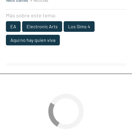
Neox Games
» Noticias
Más sobre este tema:
EA
Electronic Arts
Los Sims 4
Aquí no hay quien viva