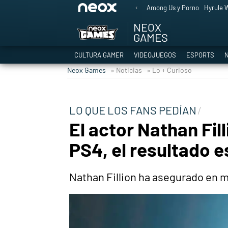
Among Us y Porno
Hyrule W
NEOX
GAMES
CULTURA GAMER
VIDEOJUEGOS
ESPORTS
N
Neox Games
» Noticias
» Lo + Curioso
LO QUE LOS FANS PEDÍAN
El actor Nathan Fil
PS4, el resultado e
Nathan Fillion ha asegurado en m