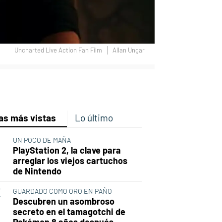
Uncharted Live Action Fan Film
Allan Ungar
p
ir
ebook
Twitter
Linkedin
Flipboard
as más vistas
Lo último
UN POCO DE MAÑA
PlayStation 2, la clave para
arreglar los viejos cartuchos
de Nintendo
GUARDADO COMO ORO EN PAÑO
Descubren un asombroso
secreto en el tamagotchi de
Pokémon 8 años después