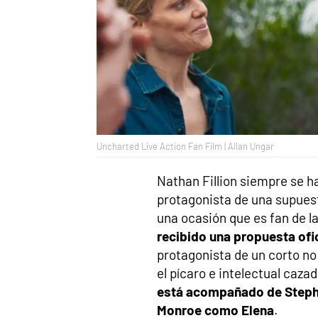
Uncharted Live Action Fan Film | Allan Ungar
Nathan Fillion siempre se 
protagonista de una supuest
una ocasión que es fan de l
recibido una propuesta ofic
protagonista de un corto no 
el pícaro e intelectual caza
está acompañado de Stephe
Monroe como Elena
.