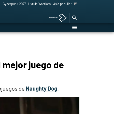
l
Cyberpunk 2077
Hyrule Warriors
Asia peculiar tradición
l mejor juego de
eojuegos de
Naughty Dog
.