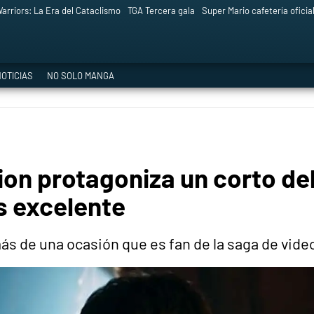
arriors: La Era del Cataclismo
TGA Tercera gala
Super Mario cafetería oficia
OTICIAS
NO SOLO MANGA
lion protagoniza un corto de
s excelente
ás de una ocasión que es fan de la saga de vid