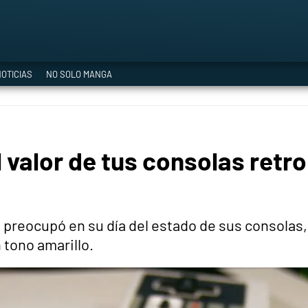
a Era del Cataclismo
OTICIAS
NO SOLO MANGA
ía oficial
valor de tus consolas retro
ción
e preocupó en su día del estado de sus consolas
tono amarillo.