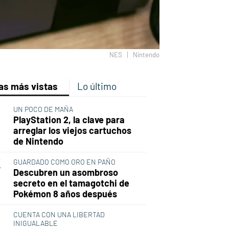
NES
Nintendo
as más vistas
Lo último
p
ir
ebook
Twitter
Linkedin
Flipboard
UN POCO DE MAÑA
PlayStation 2, la clave para
arreglar los viejos cartuchos
de Nintendo
GUARDADO COMO ORO EN PAÑO
Descubren un asombroso
secreto en el tamagotchi de
Pokémon 8 años después
CUENTA CON UNA LIBERTAD
INIGUALABLE