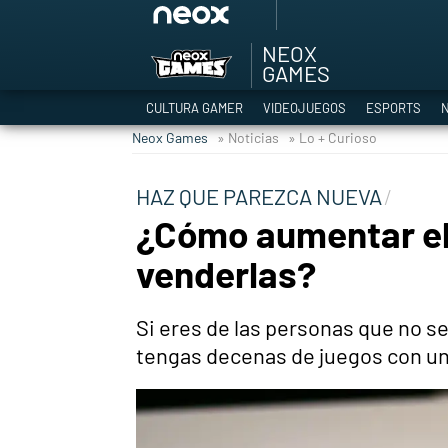
NEOX
Among Us y Porno
GAMES
Hyrule Warriors: L
CULTURA GAMER
VIDEOJUEGOS
ESPORTS
N
TGA Tercera gala
Neox Games
» Noticias
» Lo + Curioso
Super Mario cafeter
Cyberpunk 2077
HAZ QUE PAREZCA NUEVA
Hyrule Warriors
¿Cómo aumentar el 
Asia peculiar tradi
venderlas?
Si eres de las personas que no s
tengas decenas de juegos con un 