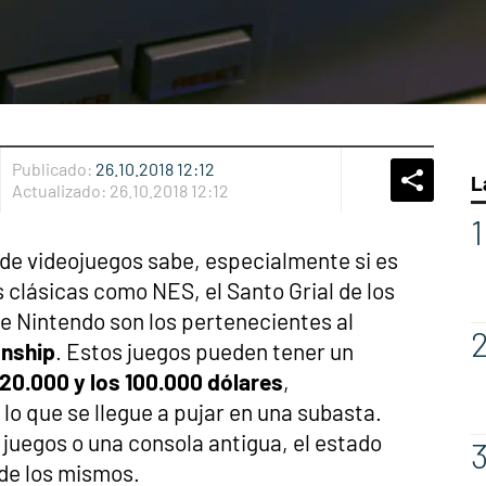
Publicado:
26.10.2018 12:12
L
Whatsap
Compart
Fac
Actualizado:
26.10.2018 12:12
de videojuegos sabe, especialmente si es
 clásicas como NES, el Santo Grial de los
e Nintendo son los pertenecientes al
nship
. Estos juegos pueden tener un
20.000 y los 100.000 dólares
,
 lo que se llegue a pujar en una subasta.
 juegos o una consola antigua, el estado
 de los mismos.