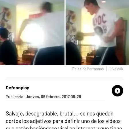
Pelea de hermanos
Liveleak
Defconplay
What
Comp
Publicado:
Jueves, 09 febrero, 2017 08:28
Salvaje, desagradable, brutal… se nos quedan
cortos los adjetivos para definir uno de los vídeos
que están haciéndose viral en internet y que tiene