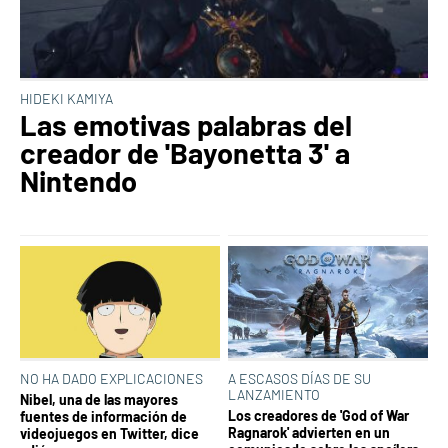
HIDEKI KAMIYA
Las emotivas palabras del
creador de 'Bayonetta 3' a
Nintendo
NO HA DADO EXPLICACIONES
A ESCASOS DÍAS DE SU
LANZAMIENTO
Nibel, una de las mayores
Los creadores de 'God of War
fuentes de información de
Ragnarok' advierten en un
videojuegos en Twitter, dice