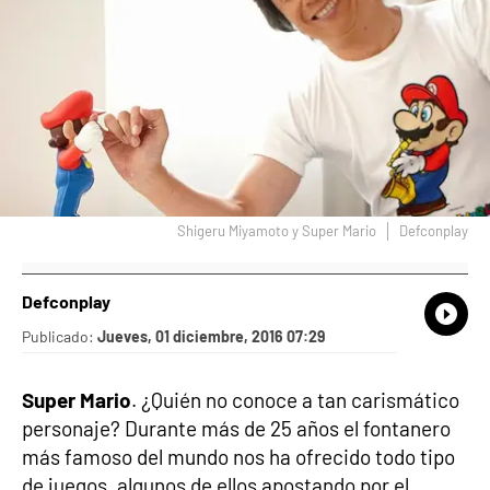
Shigeru Miyamoto y Super Mario
Defconplay
Defconplay
What
Comp
Publicado:
Jueves, 01 diciembre, 2016 07:29
Super Mario
. ¿Quién no conoce a tan carismático
personaje? Durante más de 25 años el fontanero
más famoso del mundo nos ha ofrecido todo tipo
de juegos, algunos de ellos apostando por el