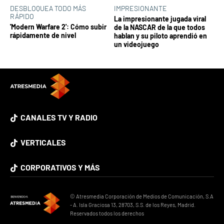
DESBLOQUEA TODO MÁS
IMPRESIONANTE
RÁPIDO
La impresionante jugada viral
'Modern Warfare 2': Cómo subir
de la NASCAR de la que todos
rápidamente de nivel
hablan y su piloto aprendió en
un videojuego
CANALES TV Y RADIO
VERTICALES
CORPORATIVOS Y MÁS
© Atresmedia Corporación de Medios de Comunicación, S.A
- A. Isla Graciosa 13, 28703, S.S. de los Reyes, Madrid.
Reservados todos los derechos