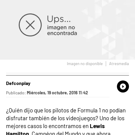
Imagen no disponible
Atresmedia
Defconplay
What
Comp
Publicado:
Miércoles, 19 octubre, 2016 11:42
¿Quién dijo que los pilotos de Formula 1 no podían
disfrutar también de los videojuegos? Uno de los
mejores casos lo encontramos en
Lewis
Hamilton,
Campéon del Mundo y que ahora