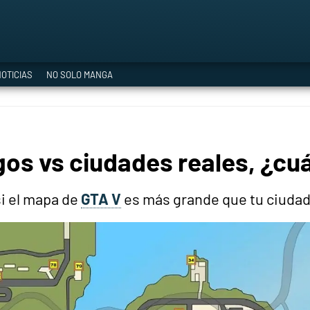
a Era del Cataclismo
OTICIAS
NO SOLO MANGA
ía oficial
os vs ciudades reales, ¿cu
ción
si el mapa de
GTA V
es más grande que tu ciudad,