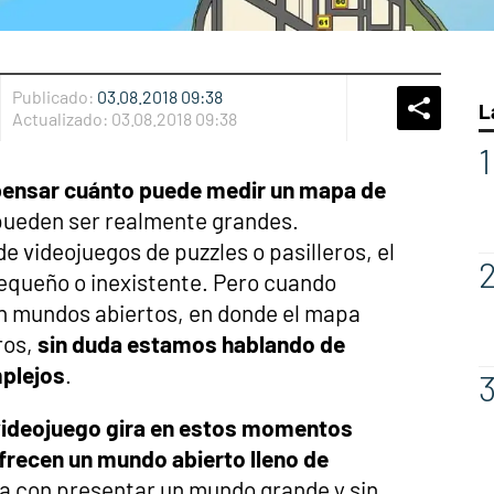
Publicado:
03.08.2018 09:38
L
Whatsap
Compart
Fac
Actualizado:
03.08.2018 09:38
pensar cuánto puede medir un mapa de
pueden ser realmente grandes.
 videojuegos de puzzles o pasilleros, el
equeño o inexistente. Pero cuando
n mundos abiertos, en donde el mapa
ros,
sin duda estamos hablando de
plejos
.
l videojuego gira en estos momentos
frecen un mundo abierto lleno de
ta con presentar un mundo grande y sin