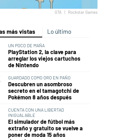
GTA
Rockstar Games
as más vistas
Lo último
p
ir
ebook
Twitter
Linkedin
Flipboard
UN POCO DE MAÑA
PlayStation 2, la clave para
arreglar los viejos cartuchos
de Nintendo
GUARDADO COMO ORO EN PAÑO
Descubren un asombroso
secreto en el tamagotchi de
Pokémon 8 años después
CUENTA CON UNA LIBERTAD
INIGUALABLE
El simulador de fútbol más
extraño y gratuito se vuelve a
poner de moda 15 años