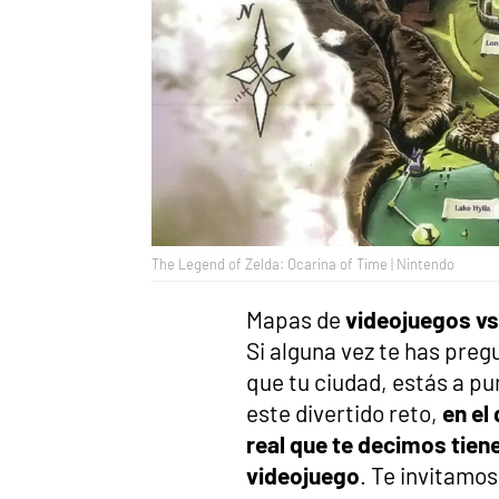
The Legend of Zelda: Ocarina of Time | Nintendo
Mapas de
videojuegos vs
Si alguna vez te has pre
que tu ciudad, estás a pu
este divertido reto,
en el
real que te decimos tie
videojuego
. Te invitamo