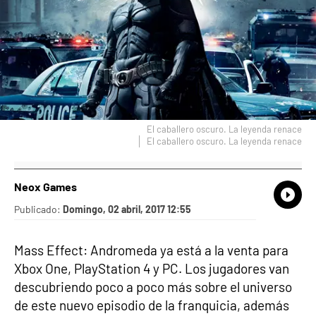
El caballero oscuro. La leyenda renace
El caballero oscuro. La leyenda renace
Neox Games
What
Comp
Publicado:
Domingo, 02 abril, 2017 12:55
Mass Effect: Andromeda ya está a la venta para
Xbox One, PlayStation 4 y PC. Los jugadores van
descubriendo poco a poco más sobre el universo
de este nuevo episodio de la franquicia, además