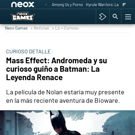
Among Us y Porno
Hyrule Warriors: La Era del 
Neox Games
» Noticias
» Lo + Curioso
CURIOSO DETALLE
Mass Effect: Andromeda y su
curioso guiño a Batman: La
Leyenda Renace
La película de Nolan estaría muy presente
en la más reciente aventura de Bioware.