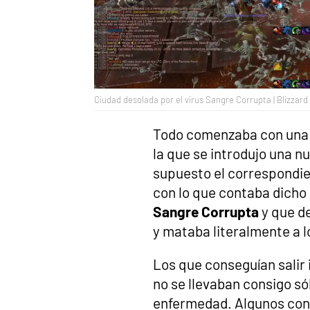
Ciudad desolada por el virus Sangre Corrupta | Blizzard
Todo comenzaba con una a
la que se introdujo una nu
supuesto el correspondien
con lo que contaba dicho
Sangre Corrupta
y que d
y mataba literalmente a l
Los que conseguían salir
no se llevaban consigo sól
enfermedad. Algunos cons