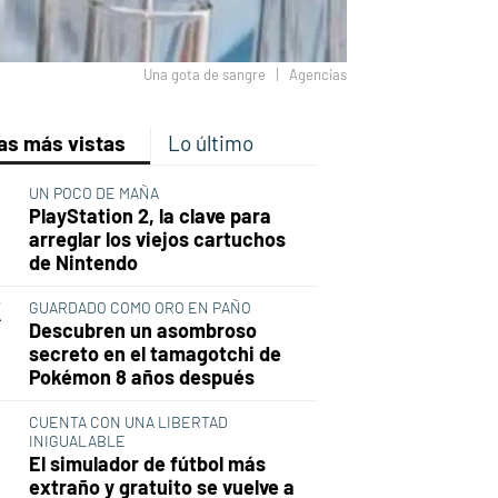
Una gota de sangre
Agencias
as más vistas
Lo último
p
ir
ebook
Twitter
Linkedin
Flipboard
UN POCO DE MAÑA
PlayStation 2, la clave para
arreglar los viejos cartuchos
de Nintendo
GUARDADO COMO ORO EN PAÑO
Descubren un asombroso
secreto en el tamagotchi de
Pokémon 8 años después
CUENTA CON UNA LIBERTAD
INIGUALABLE
El simulador de fútbol más
extraño y gratuito se vuelve a