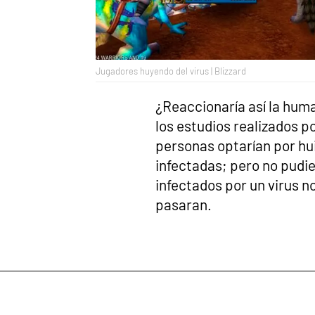
Jugadores huyendo del virus | Blizzard
¿Reaccionaría así la hum
los estudios realizados p
personas optarían por hu
infectadas; pero no pudi
infectados por un virus n
pasaran.