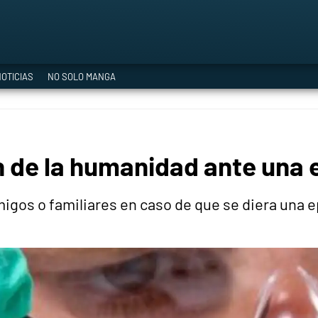
a Era del Cataclismo
OTICIAS
NO SOLO MANGA
ía oficial
ón de la humanidad ante una
ción
igos o familiares en caso de que se diera una 