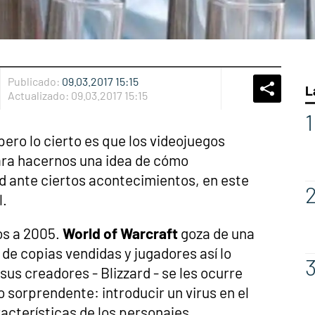
Publicado:
09.03.2017 15:15
L
Whatsap
Compart
Fac
Actualizado:
09.03.2017 15:15
pero lo cierto es que los videojuegos
ara hacernos una idea de cómo
d ante ciertos acontecimientos, en este
l.
s a 2005.
World of Warcraft
goza de una
 de copias vendidas y jugadores así lo
sus creadores - Blizzard - se les ocurre
o sorprendente: introducir un virus en el
racterísticas de los personajes.