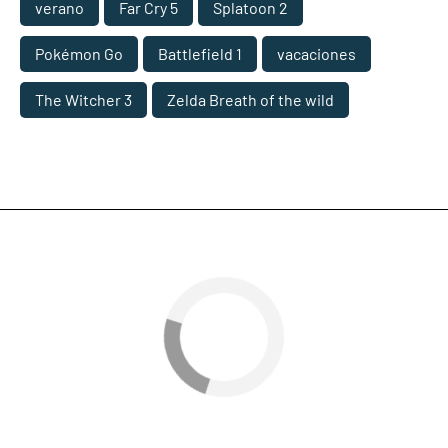
verano
Far Cry 5
Splatoon 2
Pokémon Go
Battlefield 1
vacaciones
The Witcher 3
Zelda Breath of the wild