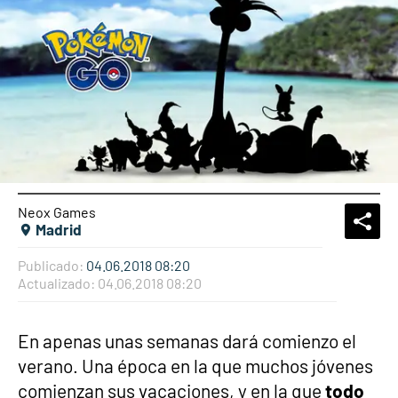
Neox Games
What
Comp
Madrid
Publicado:
04.06.2018 08:20
Actualizado:
04.06.2018 08:20
En apenas unas semanas dará comienzo el
verano. Una época en la que muchos jóvenes
comienzan sus vacaciones, y en la que
todo