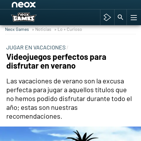
Among Us y Porno
Hyrule Warriors: La Era del Cataclismo
Neox Games
» Noticias
» Lo + Curioso
TGA Tercera gala
Super Mario cafetería oficial
JUGAR EN VACACIONES
Videojuegos perfectos para
Cyberpunk 2077
disfrutar en verano
Hyrule Warriors
Asia peculiar tradición
Las vacaciones de verano son la excusa
perfecta para jugar a aquellos títulos que
no hemos podido disfrutar durante todo el
año; estas son nuestras
recomendaciones.