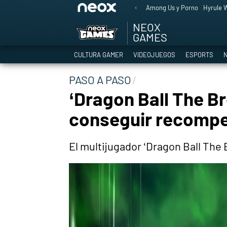
Among Us y Porno
Hyrule W
NEOX
GAMES
CULTURA GAMER
VIDEOJUEGOS
ESPORTS
N
PASO A PASO
‘Dragon Ball The Br
conseguir recomp
El multijugador ‘Dragon Ball The 