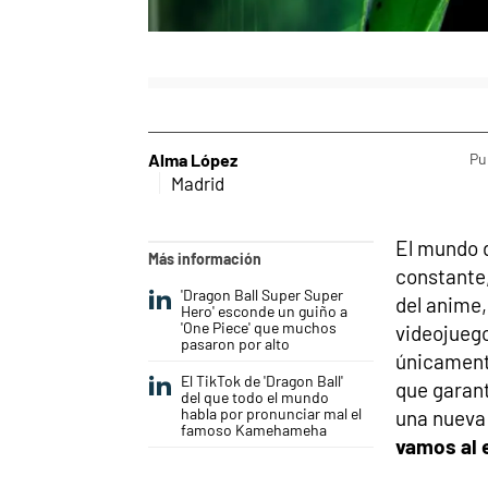
Alma López
Pu
Madrid
El mundo d
Más información
constante,
'Dragon Ball Super Super
del anime,
Hero' esconde un guiño a
'One Piece' que muchos
videojueg
pasaron por alto
únicament
El TikTok de 'Dragon Ball'
que garant
del que todo el mundo
habla por pronunciar mal el
una nueva 
famoso Kamehameha
vamos al 