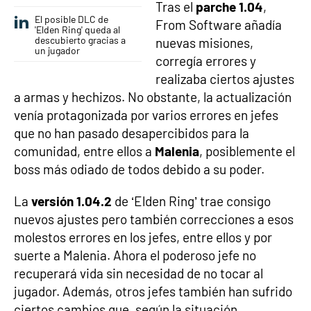
Tras el
parche 1.04
,
El posible DLC de
From Software añadía
'Elden Ring' queda al
descubierto gracias a
nuevas misiones,
un jugador
corregía errores y
realizaba ciertos ajustes
a armas y hechizos. No obstante, la actualización
venía protagonizada por varios errores en jefes
que no han pasado desapercibidos para la
comunidad, entre ellos a
Malenia
, posiblemente el
boss más odiado de todos debido a su poder.
La
versión 1.04.2
de ‘Elden Ring’ trae consigo
nuevos ajustes pero también correcciones a esos
molestos errores en los jefes, entre ellos y por
suerte a Malenia. Ahora el poderoso jefe no
recuperará vida sin necesidad de no tocar al
jugador. Además, otros jefes también han sufrido
ciertos cambios que, según la situación,