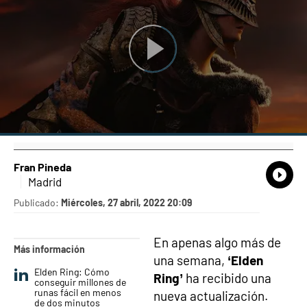
Fran Pineda
What
Comp
Madrid
Publicado:
Miércoles, 27 abril, 2022 20:09
En apenas algo más de
Más información
una semana,
‘Elden
Elden Ring: Cómo
Ring’
ha recibido una
conseguir millones de
runas fácil en menos
nueva actualización.
de dos minutos