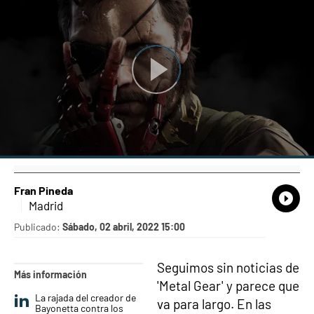
Fran Pineda
What
Comp
Madrid
Publicado:
Sábado, 02 abril, 2022 15:00
Seguimos sin noticias de
Más información
'Metal Gear' y parece que
La rajada del creador de
va para largo. En las
Bayonetta contra los