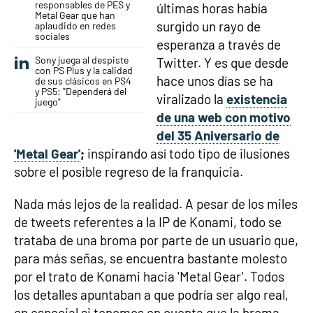
responsables de PES y
últimas horas había
Metal Gear que han
surgido un rayo de
aplaudido en redes
sociales
esperanza a través de
Sony juega al despiste
Twitter. Y es que desde
con PS Plus y la calidad
hace unos días se ha
de sus clásicos en PS4
y PS5: "Dependerá del
viralizado la
existencia
juego"
de una web con motivo
del 35 Aniversario de
'Metal Gear'
;
inspirando así todo tipo de ilusiones
sobre el posible regreso de la franquicia.
Nada más lejos de la realidad. A pesar de los miles
de tweets referentes a la IP de Konami, todo se
trataba de una broma por parte de un usuario que,
para más señas, se encuentra bastante molesto
por el trato de Konami hacia 'Metal Gear'. Todos
los detalles apuntaban a que podría ser algo real,
en especial si tenemos en cuenta que la broma