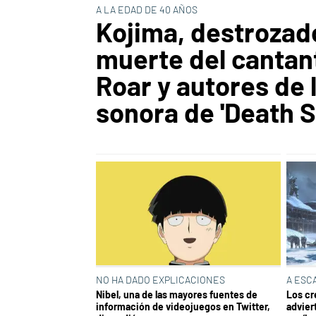
A LA EDAD DE 40 AÑOS
Kojima, destrozado
muerte del cantan
Roar y autores de 
sonora de 'Death S
NO HA DADO EXPLICACIONES
A ESC
Nibel, una de las mayores fuentes de
Los cr
información de videojuegos en Twitter,
advier