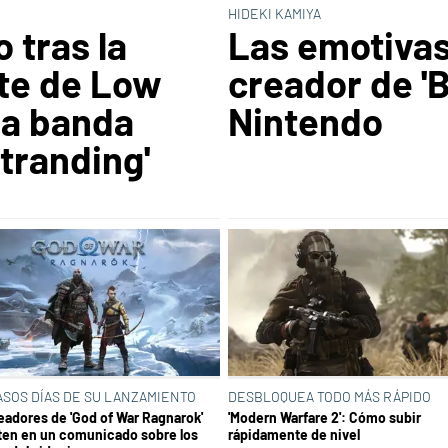
HIDEKI KAMIYA
 tras la
Las emotivas
te de Low
creador de 'B
la banda
Nintendo
tranding'
ASOS DÍAS DE SU LANZAMIENTO
DESBLOQUEA TODO MÁS RÁPIDO
eadores de 'God of War Ragnarok'
'Modern Warfare 2': Cómo subir
ten en un comunicado sobre los
rápidamente de nivel