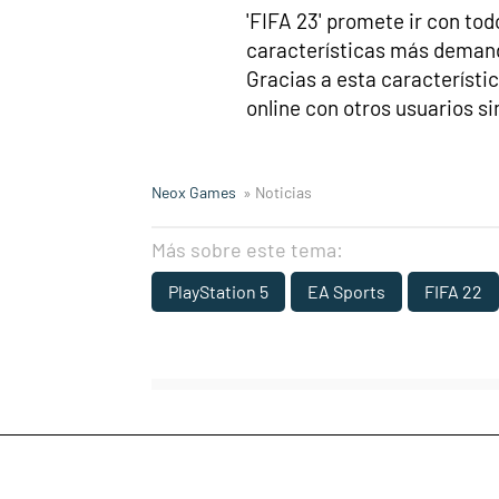
'FIFA 23' promete ir con tod
características más deman
Gracias a esta característic
online con otros usuarios s
Neox Games
» Noticias
Más sobre este tema:
PlayStation 5
EA Sports
FIFA 22