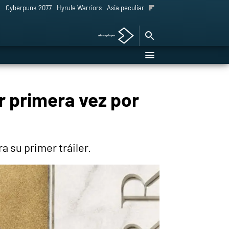
l
Cyberpunk 2077
Hyrule Warriors
Asia peculiar tradición
r primera vez por
a su primer tráiler.