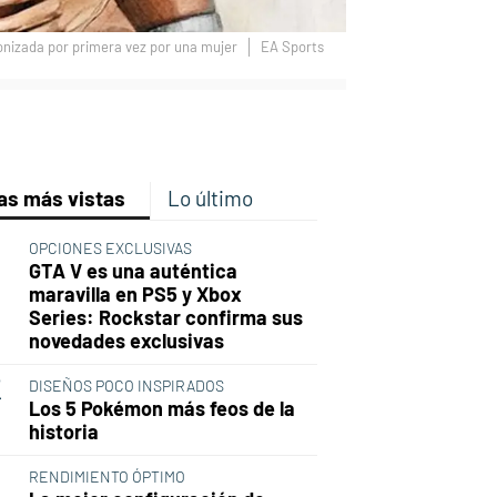
gonizada por primera vez por una mujer
EA Sports
p
ir
ebook
Twitter
Linkedin
Flipboard
as más vistas
Lo último
OPCIONES EXCLUSIVAS
GTA V es una auténtica
maravilla en PS5 y Xbox
Series: Rockstar confirma sus
novedades exclusivas
DISEÑOS POCO INSPIRADOS
Los 5 Pokémon más feos de la
historia
RENDIMIENTO ÓPTIMO