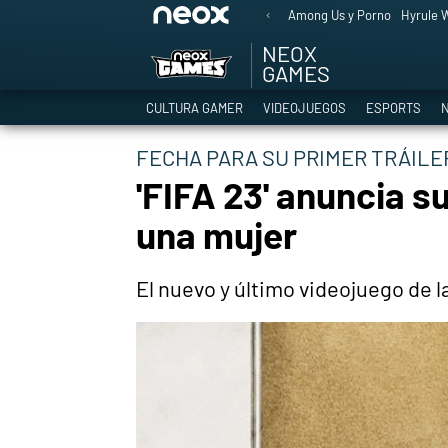
Among Us y Porno
Hyrule W
NEOX
GAMES
CULTURA GAMER
VIDEOJUEGOS
ESPORTS
N
FECHA PARA SU PRIMER TRÁIL
'FIFA 23' anuncia s
una mujer
El nuevo y último videojuego de l