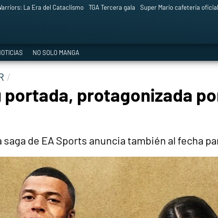
arriors: La Era del Cataclismo
TGA Tercera gala
Super Mario cafetería oficia
OTICIAS
NO SOLO MANGA
ER
u portada, protagonizada po
a saga de EA Sports anuncia también al fecha par