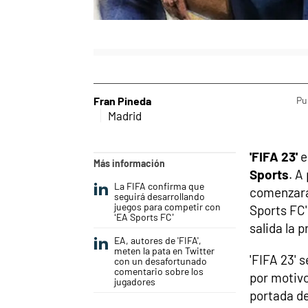
Fran Pineda
Pu
Madrid
'FIFA 23'
e
Más información
Sports
. A
La FIFA confirma que
comenzará 
seguirá desarrollando
juegos para competir con
Sports FC'
‘EA Sports FC’
salida la p
EA, autores de 'FIFA',
meten la pata en Twitter
'FIFA 23' 
con un desafortunado
comentario sobre los
por motivo
jugadores
portada de