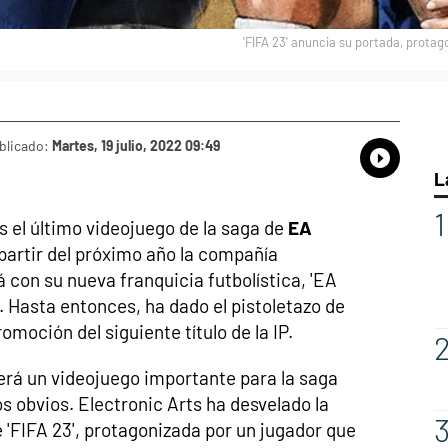
'FIFA 23' anuncia su portada, prota
blicado:
Martes, 19 julio, 2022 09:49
Whatsap
Compart
Fac
L
s el último videojuego de la saga de
EA
 partir del próximo año la compañía
con su nueva franquicia futbolística, 'EA
. Hasta entonces, ha dado el pistoletazo de
romoción del siguiente título de la IP.
será un videojuego importante para la saga
s obvios. Electronic Arts ha desvelado la
 'FIFA 23', protagonizada por un jugador que