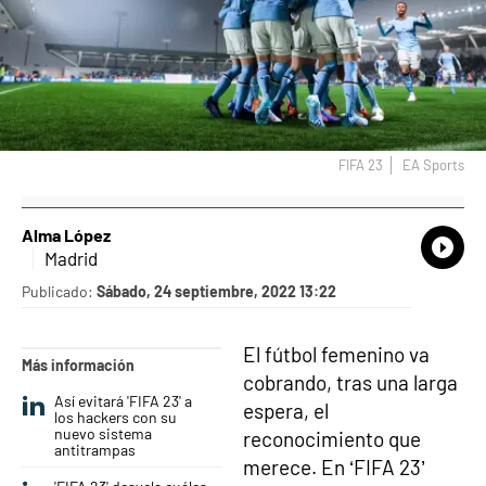
FIFA 23
EA Sports
Alma López
What
Comp
Madrid
Publicado:
Sábado, 24 septiembre, 2022 13:22
El fútbol femenino va
Más información
cobrando, tras una larga
Así evitará 'FIFA 23' a
espera, el
los hackers con su
nuevo sistema
reconocimiento que
antitrampas
merece. En ‘FIFA 23’