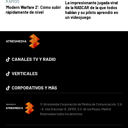
RÁPIDO
La impresionante jugada viral
'Modern Warfare 2': Cómo subir
de la NASCAR de la que todos
rápidamente de nivel
hablan y su piloto aprendió en
un videojuego
CANALES TV Y RADIO
VERTICALES
CORPORATIVOS Y MÁS
© Atresmedia Corporación de Medios de Comunicación, S.A
- A. Isla Graciosa 13, 28703, S.S. de los Reyes, Madrid.
Reservados todos los derechos