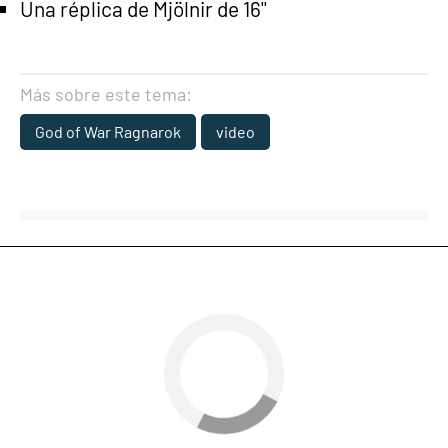
Una réplica de Mjölnir de 16''
Más sobre este tema:
God of War Ragnarok
video