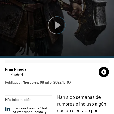
Fran Pineda
What
Comp
Madrid
Publicado:
Miércoles, 06 julio, 2022 16:03
Han sido semanas de
Más información
rumores e incluso algún
Los creadores de 'God
que otro enfado por
of War' dicen "basta" y