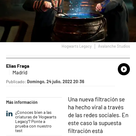
Hogwarts Legacy
Avalanche Studios
Elias Fraga
What
Comp
Madrid
Publicado:
Domingo, 24 julio, 2022 20:36
Una nueva filtración se
Más información
ha hecho viral a través
¿Conoces bien a las
de las redes sociales. En
criaturas de 'Hogwarts
Legacy'? Ponte a
este caso la supuesta
prueba con nuestro
filtración está
test