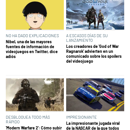
NO HA DADO EXPLICACIONES
A ESCASOS DÍAS DE SU
LANZAMIENTO
Nibel, una de las mayores
Los creadores de 'God of War
fuentes de información de
Ragnarok' advierten en un
videojuegos en Twitter, dice
comunicado sobre los spoílers
adiós
del videojuego
DESBLOQUEA TODO MÁS
IMPRESIONANTE
RÁPIDO
La impresionante jugada viral
'Modern Warfare 2': Cómo subir
de la NASCAR de la que todos