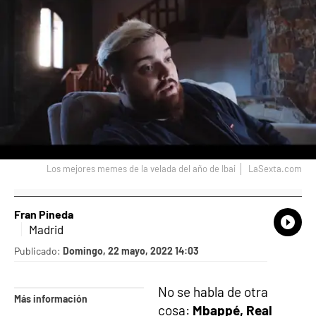
Los mejores memes de la velada del año de Ibai
LaSexta.com
Fran Pineda
What
Comp
Madrid
Publicado:
Domingo, 22 mayo, 2022 14:03
No se habla de otra
Más información
cosa:
Mbappé, Real