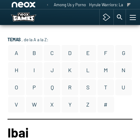
Among Us y Porno
Hyrule Warriors: La Era del 
TEMAS
, de la A a la Z:
A
B
C
D
E
F
G
H
I
J
K
L
M
N
O
P
Q
R
S
T
U
V
W
X
Y
Z
#
Ibai