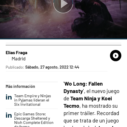
Elias Fraga
What
Comp
Madrid
Publicado:
Sábado, 27 agosto, 2022 12:44
'
Wo Long: Fallen
Más información
Dynasty
', el nuevo juego
Team Empire y Ninjas
de
Team Ninja y Koei
in Pyjamas lideran el
Six Invitational
Tecmo
, ha mostrado su
primer tráiler. Recordad
Epic Games Store:
Descarga Sheltered y
que se trata de un juego
Nioh Complete Edition
de forma