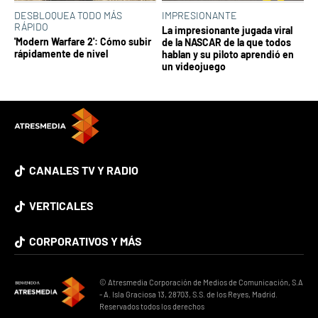
DESBLOQUEA TODO MÁS
IMPRESIONANTE
RÁPIDO
La impresionante jugada viral
'Modern Warfare 2': Cómo subir
de la NASCAR de la que todos
rápidamente de nivel
hablan y su piloto aprendió en
un videojuego
CANALES TV Y RADIO
VERTICALES
CORPORATIVOS Y MÁS
© Atresmedia Corporación de Medios de Comunicación, S.A
- A. Isla Graciosa 13, 28703, S.S. de los Reyes, Madrid.
Reservados todos los derechos