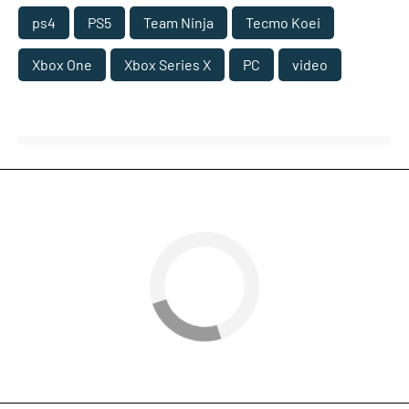
ps4
PS5
Team Ninja
Tecmo Koei
Xbox One
Xbox Series X
PC
video