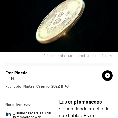
Criptomonedas: una moneda al aire
Archivo
Fran Pineda
What
Comp
Madrid
Publicado:
Martes, 07 junio, 2022 11:40
Las
criptomonedas
Más información
siguen dando mucho de
¿Cuándo llegará a su fin
qué hablar. Es un
la temporada 3 de