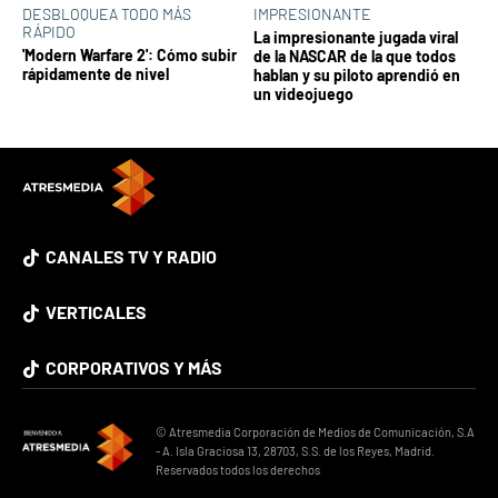
DESBLOQUEA TODO MÁS
IMPRESIONANTE
RÁPIDO
La impresionante jugada viral
'Modern Warfare 2': Cómo subir
de la NASCAR de la que todos
rápidamente de nivel
hablan y su piloto aprendió en
un videojuego
CANALES TV Y RADIO
VERTICALES
CORPORATIVOS Y MÁS
© Atresmedia Corporación de Medios de Comunicación, S.A
- A. Isla Graciosa 13, 28703, S.S. de los Reyes, Madrid.
Reservados todos los derechos