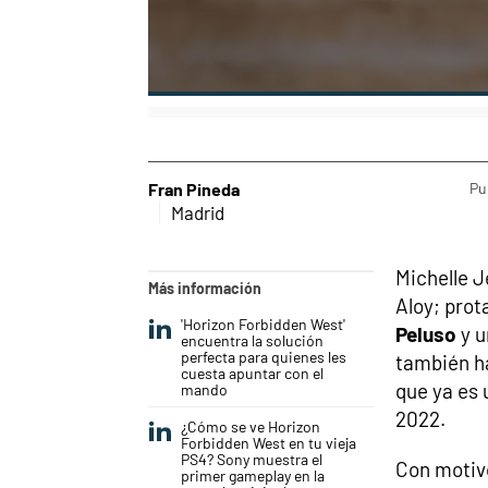
Fran Pineda
Pu
Madrid
Michelle J
Más información
Aloy; prot
'Horizon Forbidden West'
Peluso
y u
encuentra la solución
perfecta para quienes les
también ha
cuesta apuntar con el
que ya es 
mando
2022.
¿Cómo se ve Horizon
Forbidden West en tu vieja
PS4? Sony muestra el
Con motiv
primer gameplay en la