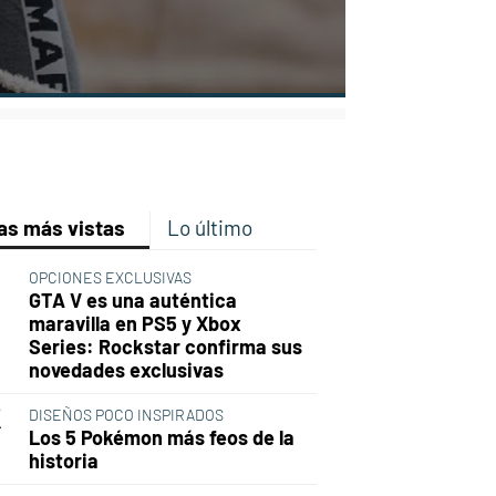
p
ir
ebook
Twitter
Linkedin
Flipboard
as más vistas
Lo último
OPCIONES EXCLUSIVAS
GTA V es una auténtica
maravilla en PS5 y Xbox
Series: Rockstar confirma sus
novedades exclusivas
DISEÑOS POCO INSPIRADOS
Los 5 Pokémon más feos de la
historia