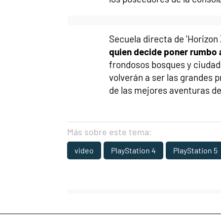
Secuela directa de 'Horizon
quien decide poner rumbo 
frondosos bosques y ciudade
volverán a ser las grandes 
de las mejores aventuras de
Más sobre este tema:
video
PlayStation 4
PlayStation 5