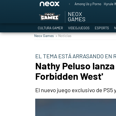
Among Us y Porno
Hyrule W
NEOX
GAMES
CULTURA GAMER
VIDEOJUEGOS
ESPORTS
N
Neox Games
» Noticias
EL TEMA ESTÁ ARRASANDO EN 
Nathy Peluso lanza 
Forbidden West'
El nuevo juego exclusivo de PS5 