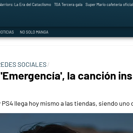
arriors: La Era del Cataclismo
TGA Tercera gala
Super Mario cafetería oficia
OTICIAS
NO SOLO MANGA
REDES SOCIALES
'Emergencía', la canción ins
y PS4 llega hoy mismo a las tiendas, siendo uno