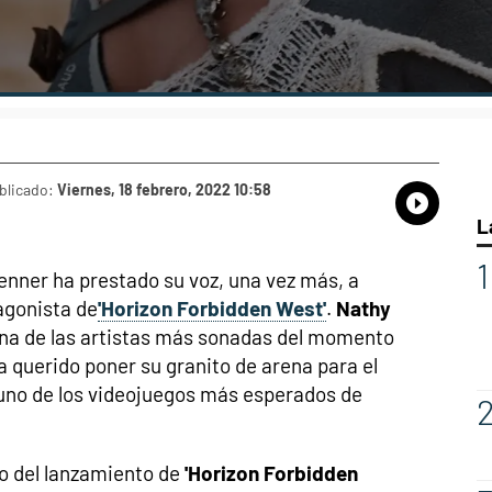
blicado:
Viernes, 18 febrero, 2022 10:58
Whatsap
Compart
Fac
L
enner ha prestado su voz, una vez más, a
agonista de
'Horizon Forbidden West'
.
Nathy
na de las artistas más sonadas del momento
 querido poner su granito de arena para el
uno de los videojuegos más esperados de
o del lanzamiento de
'Horizon Forbidden