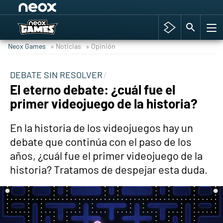
Among Us y Porno
Hyrule Warriors: La Era del Cataclismo
Neox Games
» Noticias
» Opinión
TGA Tercera gala
Super Mario cafetería oficial
DEBATE SIN RESOLVER
El eterno debate: ¿cuál fue el
Cyberpunk 2077
primer videojuego de la historia?
Hyrule Warriors
Asia peculiar tradición
En la historia de los videojuegos hay un
debate que continúa con el paso de los
años, ¿cuál fue el primer videojuego de la
historia? Tratamos de despejar esta duda.