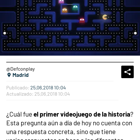
@Defconplay
What
Comp
Madrid
Publicado:
25.06.2018 10:04
Actualizado:
25.06.2018 10:04
¿Cuál fue
el primer videojuego de la historia
?
Esta pregunta aún a día de hoy no cuenta con
una respuesta concreta, sino que tiene