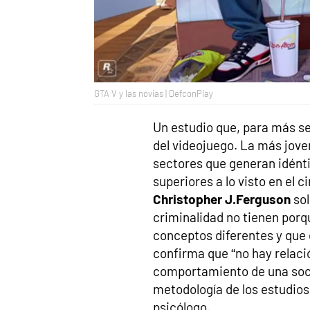
GTA V y las novias | DefconPlay
Un estudio que, para más señ
del videojuego. La más jove
sectores que generan idénti
superiores a lo visto en el c
Christopher J.Ferguson
sol
criminalidad no tienen porqu
conceptos diferentes y que
confirma que “no hay relació
comportamiento de una soci
metodología de los estudios 
psicólogo.