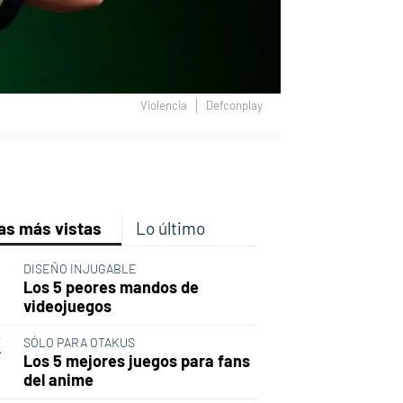
Violencia
Defconplay
p
ir
ebook
Twitter
Linkedin
Flipboard
as más vistas
Lo último
DISEÑO INJUGABLE
Los 5 peores mandos de
videojuegos
SÓLO PARA OTAKUS
Los 5 mejores juegos para fans
del anime