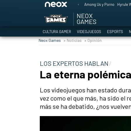
Among Us y Porno
Hyrule W
NEOX
GAMES
CULTURA GAMER
VIDEOJUEGOS
ESPORTS
N
Neox Games
» Noticias
» Opinión
LOS EXPERTOS HABLAN
La eterna polémica
Los videojuegos han estado durant
vez como el que más, ha sido el r
más se ha debatido, ¿nos vuelven