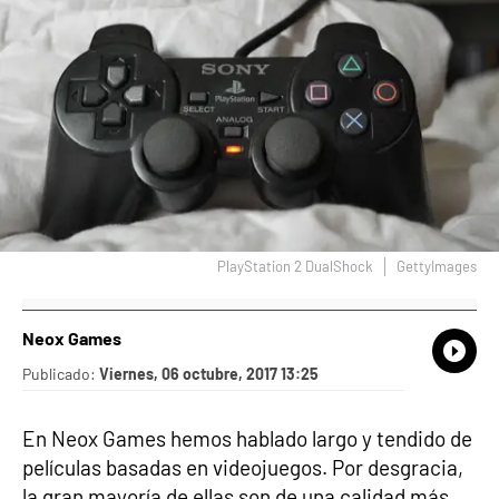
PlayStation 2 DualShock
GettyImages
Neox Games
What
Comp
Publicado:
Viernes, 06 octubre, 2017 13:25
En Neox Games hemos hablado largo y tendido de
películas basadas en videojuegos. Por desgracia,
la gran mayoría de ellas son de una calidad más