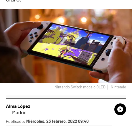
Nintendo Switch modelo OLED
Nintendo
Alma López
What
Comp
Madrid
Publicado:
Miércoles, 23 febrero, 2022 09:40