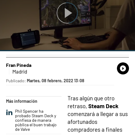
Fran Pineda
What
Comp
Madrid
Publicado:
Martes, 08 febrero, 2022 13:08
Tras algún que otro
Más información
retraso,
Steam Deck
Phil Spencer ha
comenzará a llegar a sus
probado Steam Deck y
confiesa de manera
afortunados
pública el buen trabajo
compradores a finales
de Valve