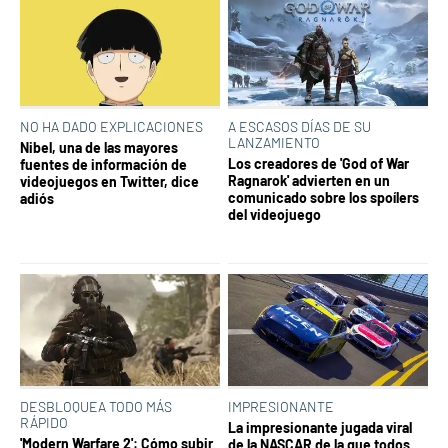
NO HA DADO EXPLICACIONES
A ESCASOS DÍAS DE SU
LANZAMIENTO
Nibel, una de las mayores
Los creadores de 'God of War
fuentes de información de
Ragnarok' advierten en un
videojuegos en Twitter, dice
comunicado sobre los spoílers
adiós
del videojuego
DESBLOQUEA TODO MÁS
IMPRESIONANTE
RÁPIDO
La impresionante jugada viral
'Modern Warfare 2': Cómo subir
de la NASCAR de la que todos