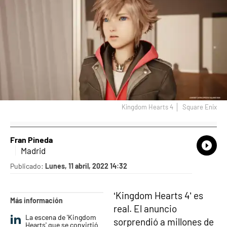
Kingdom Hearts 4
Square Enix
Fran Pineda
What
Comp
Madrid
Publicado:
Lunes, 11 abril, 2022 14:32
‘Kingdom Hearts 4’ es
Más información
real. El anuncio
La escena de 'Kingdom
sorprendió a millones de
Hearts' que se convirtió