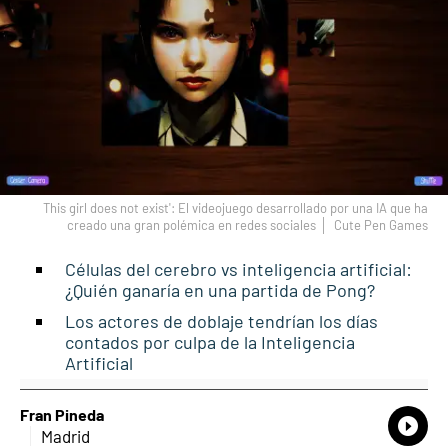
This girl does not exist': El videojuego desarrollado por una IA que ha
creado una gran polémica en redes sociales
Cute Pen Games
Células del cerebro vs inteligencia artificial:
¿Quién ganaría en una partida de Pong?
Los actores de doblaje tendrían los días
contados por culpa de la Inteligencia
Artificial
Fran Pineda
What
Comp
Madrid