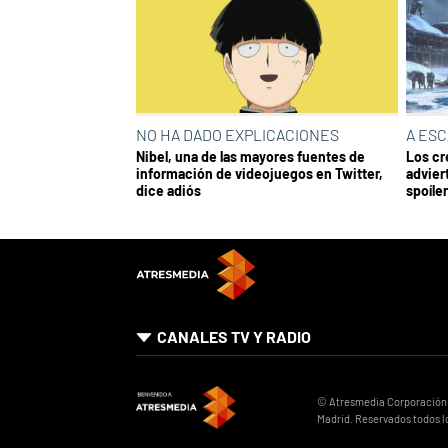
NO HA DADO EXPLICACIONES
A ESC
Nibel, una de las mayores fuentes de
Los cr
información de videojuegos en Twitter,
advier
dice adiós
spoíle
CANALES TV Y RADIO
© Atresmedia Corporación de
Madrid. Reservados todos l