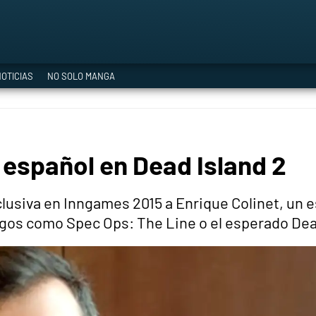
a Era del Cataclismo
OTICIAS
NO SOLO MANGA
ía oficial
 español en Dead Island 2
ción
lusiva en Inngames 2015 a Enrique Colinet, un 
egos como Spec Ops: The Line o el esperado Dea