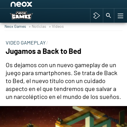
Among Us y Porno
Hyrule Warriors: La Era del Cataclismo
Neox Games
» Noticias
» Videos
TGA Tercera gala
Super Mario cafetería oficial
VIDEO GAMEPLAY
Jugamos a Back to Bed
Cyberpunk 2077
Hyrule Warriors
Os dejamos con un nuevo gameplay de un
Asia peculiar tradición
juego para smartphones. Se trata de Back
to Bed, el nuevo título con un cuidado
aspecto en el que tendremos que salvar a
un narcoléptico en el mundo de los sueños.