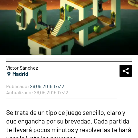
Víctor Sánchez
What
Comp
Madrid
Publicado:
26.05.2015 17:32
Actualizado:
26.05.2015 17:32
Se trata de un tipo de juego sencillo, claro y
que engancha por su brevedad. Cada partida
te llevará pocos minutos y resolverlas te hará