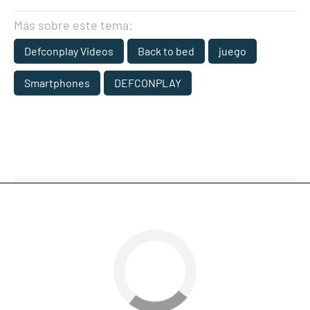
Más sobre este tema:
Defconplay Videos
Back to bed
juego
Smartphones
DEFCONPLAY