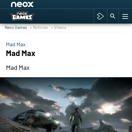
Among Us y Porno
Hyrule Warriors: La Era del Cataclismo
Neox Games
» Noticias
» Videos
TGA Tercera gala
Super Mario cafetería oficial
Mad Max
Mad Max
Cyberpunk 2077
Hyrule Warriors
Mad Max
Asia peculiar tradición