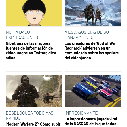
NO HA DADO
A ESCASOS DÍAS DE SU
EXPLICACIONES
LANZAMIENTO
Nibel, una de las mayores
Los creadores de 'God of War
fuentes de información de
Ragnarok' advierten en un
videojuegos en Twitter, dice
comunicado sobre los spoílers
adiós
del videojuego
DESBLOQUEA TODO MÁS
IMPRESIONANTE
RÁPIDO
La impresionante jugada viral
de la NASCAR de la que todos
'Modern Warfare 2': Cómo subir