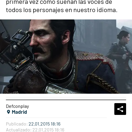
primera vez cómo suenan las voces de
todos los personajes en nuestro idioma.
Defconplay
What
Comp
Madrid
Publicado:
22.01.2015 18:16
Actualizado:
22.01.2015 18:16