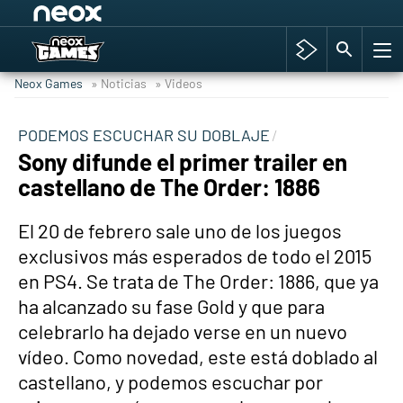
Among Us y Porno
Hyrule Warriors: La Era del Cataclismo
Neox Games
» Noticias
» Videos
TGA Tercera gala
Super Mario cafetería oficial
PODEMOS ESCUCHAR SU DOBLAJE
Sony difunde el primer trailer en
Cyberpunk 2077
castellano de The Order: 1886
Hyrule Warriors
Asia peculiar tradición
El 20 de febrero sale uno de los juegos
exclusivos más esperados de todo el 2015
en PS4. Se trata de The Order: 1886, que ya
ha alcanzado su fase Gold y que para
celebrarlo ha dejado verse en un nuevo
vídeo. Como novedad, este está doblado al
castellano, y podemos escuchar por