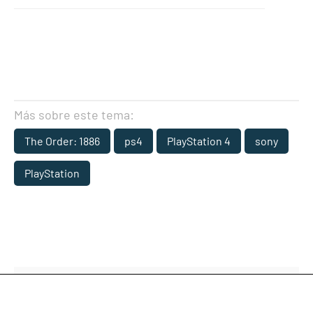
Más sobre este tema:
The Order: 1886
ps4
PlayStation 4
sony
PlayStation