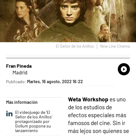
El Señor de los Anillos.
New Line Cinema
Fran Pineda
What
Comp
Madrid
Publicado:
Martes, 16 agosto, 2022 16:22
Weta Workshop
es uno
Más información
de los estudios de
El videojuego de 'El
efectos especiales más
Señor de los Anillos'
protagonizado por
famosos del cine. Sin ir
Gollum pospone su
más lejos son quienes se
lanzamiento