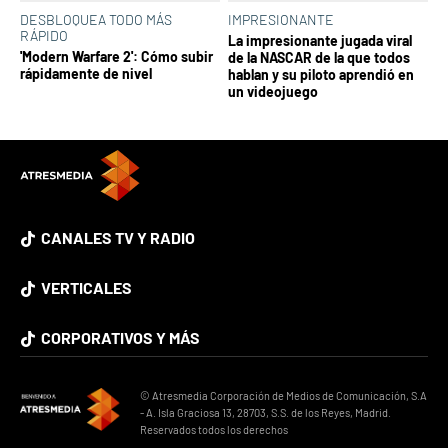
DESBLOQUEA TODO MÁS
IMPRESIONANTE
RÁPIDO
La impresionante jugada viral
'Modern Warfare 2': Cómo subir
de la NASCAR de la que todos
rápidamente de nivel
hablan y su piloto aprendió en
un videojuego
CANALES TV Y RADIO
VERTICALES
CORPORATIVOS Y MÁS
© Atresmedia Corporación de Medios de Comunicación, S.A
- A. Isla Graciosa 13, 28703, S.S. de los Reyes, Madrid.
Reservados todos los derechos