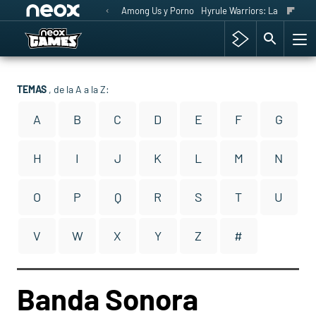
Among Us y Porno
Hyrule Warriors: La Era del 
TEMAS
, de la A a la Z:
A
B
C
D
E
F
G
H
I
J
K
L
M
N
O
P
Q
R
S
T
U
V
W
X
Y
Z
#
Banda Sonora