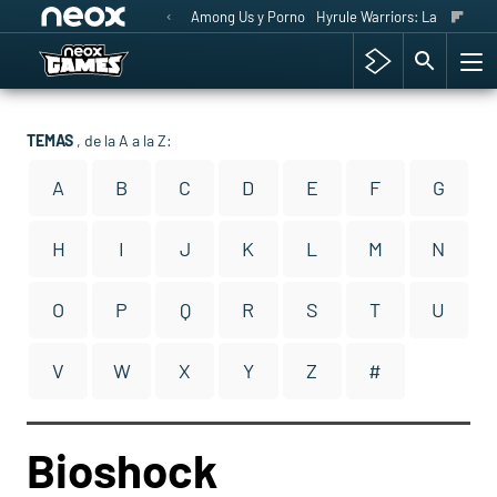
Among Us y Porno
Hyrule Warriors: La Era del 
TEMAS
, de la A a la Z:
A
B
C
D
E
F
G
H
I
J
K
L
M
N
O
P
Q
R
S
T
U
V
W
X
Y
Z
#
Bioshock