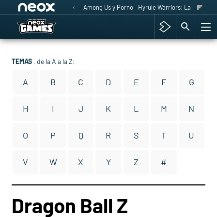
Among Us y Porno
Hyrule Warriors: La Era del 
TEMAS
, de la A a la Z:
A
B
C
D
E
F
G
H
I
J
K
L
M
N
O
P
Q
R
S
T
U
V
W
X
Y
Z
#
Dragon Ball Z