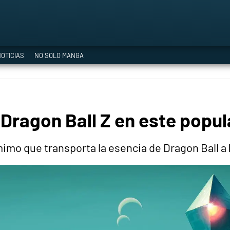
a Era del Cataclismo
OTICIAS
NO SOLO MANGA
ía oficial
 Dragon Ball Z en este popu
ción
imo que transporta la esencia de Dragon Ball a