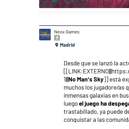
Neox Games
Madrid
Desde que se lanzó la act
[[LINK:EXTERNO|||https
1|||
No Man’s Sky
]] está e
muchos los jugadore/as q
inmensas galaxias en bus
luego
el juego ha despe
trastabillado, ya puede d
conquistar a las comunid