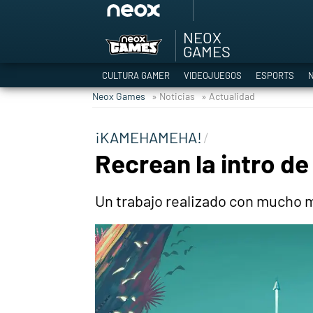
NEOX
Among Us y Porno
GAMES
Hyrule Warriors: L
CULTURA GAMER
VIDEOJUEGOS
ESPORTS
N
TGA Tercera gala
Neox Games
» Noticias
» Actualidad
Super Mario cafeter
Cyberpunk 2077
¡KAMEHAMEHA!
Hyrule Warriors
Recrean la intro de
Asia peculiar tradi
Un trabajo realizado con mucho m