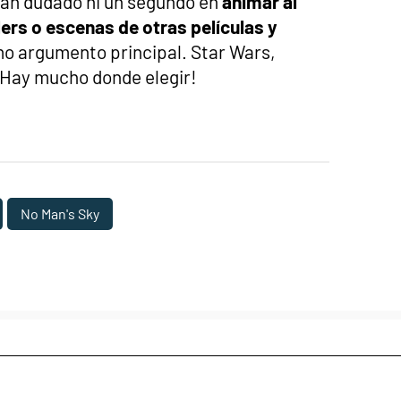
han dudado ni un segundo en
animar al
lers o escenas de otras películas y
o argumento principal. Star Wars,
 ¡Hay mucho donde elegir!
No Man's Sky