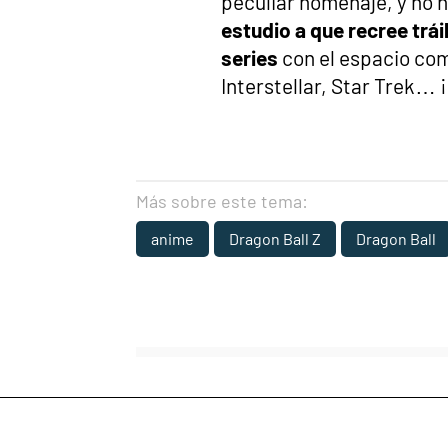
peculiar homenaje, y no 
estudio a que recree trái
series
con el espacio com
Interstellar, Star Trek…
Más sobre este tema:
anime
Dragon Ball Z
Dragon Ball