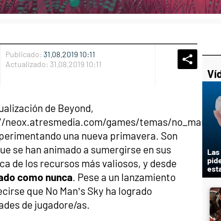
Publicado:
31.08.2019 10:11
Whatsap
Compart
Fac
Actualizado:
31.08.2019 10:11
Ví
ualización de Beyond,
://neox.atresmedia.com/games/temas/no_mans_s
xperimentando una nueva primavera. Son
ue se han animado a sumergirse en sus
Las
pid
ca de los recursos más valiosos, y desde
est
gado como nunca
. Pese a un lanzamiento
ecirse que No Man’s Sky ha logrado
ades de jugadore/as.