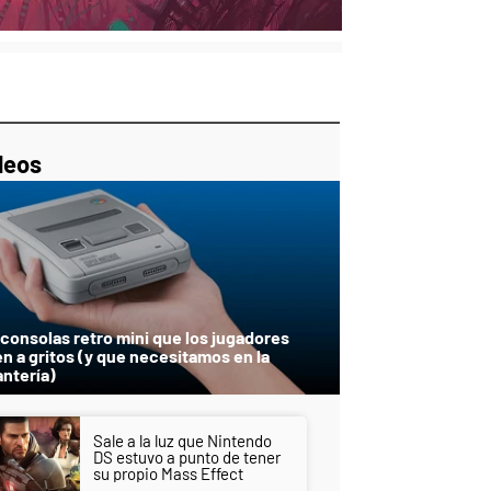
p
ir
ebook
Twitter
Linkedin
Flipboard
deos
ky-
 consolas retro mini que los jugadores
en a gritos (y que necesitamos en la
antería)
Sale a la luz que Nintendo
DS estuvo a punto de tener
su propio Mass Effect