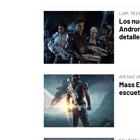
LIAM, PE
Los nu
Androm
detall
APENAS U
Mass E
escuet