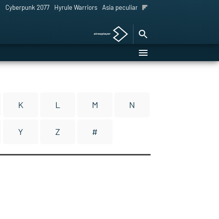
l
Cyberpunk 2077
Hyrule Warriors
Asia peculiar tradición
K
L
M
N
Y
Z
#