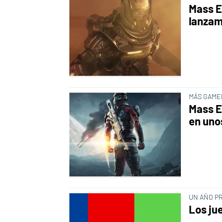
Mass E
lanzam
MÁS GAME
Mass E
en uno
UN AÑO P
Los ju