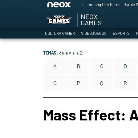
Among Us y Porno
Hyrule W
NEOX
GAMES
CULTURA GAMER
VIDEOJUEGOS
ESPORTS
N
TEMAS
, de la A a la Z:
A
B
C
D
O
P
Q
R
Mass Effect: