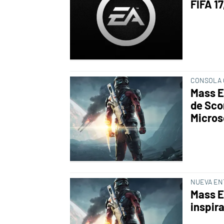
FIFA 1
CONSOLA 
Mass E
de Sco
Micros
NUEVA EN
Mass E
inspir