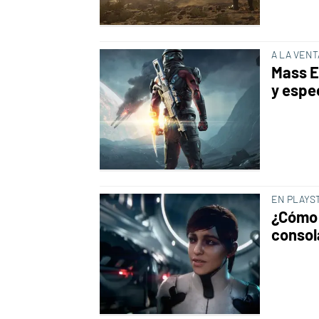
A LA VEN
Mass E
y espe
EN PLAYST
¿Cómo 
consol