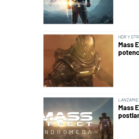
HDR Y OT
Mass E
potenc
LANZAMIE
Mass E
postla