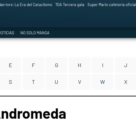
arriors: La Era del Cataclismo
TGA Tercera gala
Super Mario cafetería oficia
OTICIAS
NO SOLO MANGA
E
F
G
H
I
J
S
T
U
V
W
X
 Andromeda