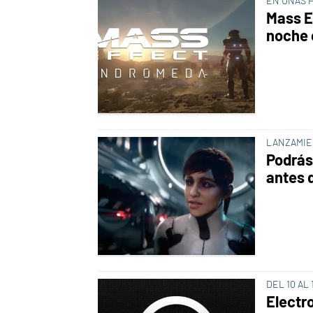
EN UNAS 
Mass E
noche 
LANZAMIE
Podrás
antes 
DEL 10 AL 
Electro