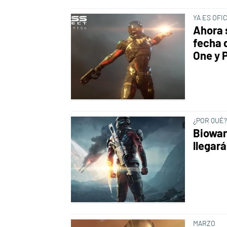
YA ES OFI
Ahora 
fecha 
One y 
¿POR QUÉ
Biowar
llegar
MARZO